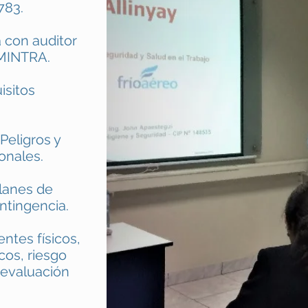
783.
a con auditor
 MINTRA.
isitos
 Peligros y
onales.
lanes de
ntingencia.
ntes físicos,
cos, riesgo
 evaluación