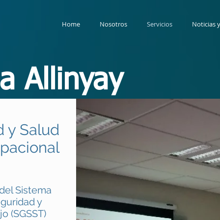
Home
Nosotros
Servicios
Noticias 
a Allinyay
 y Salud
pacional
del Sistema
eguridad y
ajo (SGSST)