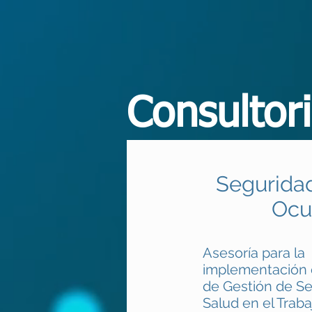
Consultori
Seguridad
Ocu
Asesoría para la
implementación 
de Gestión de S
Salud en el Trab