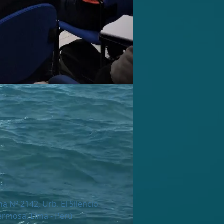
a Nº 2142, Urb. El Silencio
rmosa. Lima - Perú